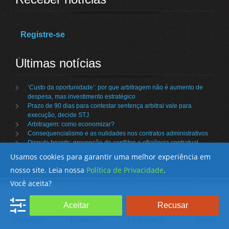
Registre-se
Últimas notícias
‘Custo da oportunidade’: por que arbitragem não é aumento de
despesa, mas investimento estratégico
Prazo de 90 dias para contestar sentença arbitral vale para
execução, decide STJ
Arbitragem: como economizar?
Consequencialismo e as nulidades nos contratos administrativos
Dispute boards: prevenção de conflitos e eficiência contratual
Usamos cookies para garantir uma melhor experiência em
nosso site. Leia nossa
Política de Privacidade
.
Você aceita?
Empresas
Categorias
Eventos
Aceitar
Recusar
Divulgar
Notícias
Legislação
Sobre